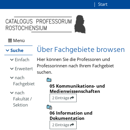
Browsen
Start
Login
direkt zum Inhalt
Menü
Über Fachgebiete browsen
Suche
Hier können Sie die Professoren und
Einfach
Professorinnen nach Ihrem Fachgebiet
Erweitert
suchen.
nach
Fachgebiet
05 Kommunikations- und
Medienwissenschaften
nach
2 Einträge
Fakultät /
Sektion
06 Information und
Dokumentation
2 Einträge