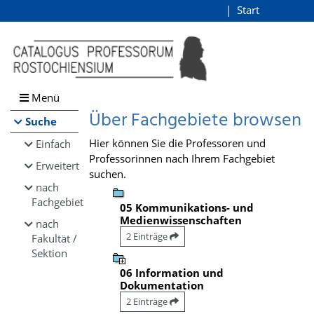
Browsen
Start
Login
direkt zum Inhalt
Menü
Über Fachgebiete browsen
Suche
Hier können Sie die Professoren und
Einfach
Professorinnen nach Ihrem Fachgebiet
Erweitert
suchen.
nach
Fachgebiet
05 Kommunikations- und
Medienwissenschaften
nach
2 Einträge
Fakultät /
Sektion
06 Information und
Dokumentation
2 Einträge