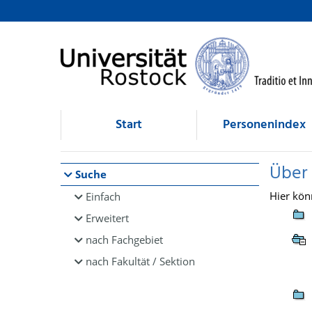
Browsen
direkt zum Inhalt
Start
Personenindex
Über
Suche
Hier kön
Einfach
Erweitert
nach Fachgebiet
nach Fakultät / Sektion