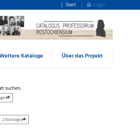
Start
Login
Weitere Kataloge
Über das Projekt
et suchen.
räge
2 Einträge