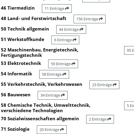
46 Tiermedizin
11 Einträge
48 Land- und Forstwirtschaft
156 Einträge
50 Technik allgemein
44 Einträge
51 Werkstoffkunde
6 Einträge
52 Maschinenbau, Energietechnik,
95 
Fertigungstechnik
53 Elektrotechnik
59 Einträge
54 Informatik
58 Einträge
55 Verkehrstechnik, Verkehrswesen
23 Einträge
56 Bauwesen
34 Einträge
58 Chemische Technik, Umwelttechnik,
5 E
verschiedene Technologien
70 Sozialwissenschaften allgemein
2 Einträge
71 Soziologie
20 Einträge