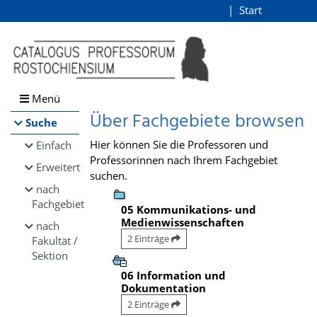
Browsen
Start
Login
direkt zum Inhalt
Menü
Über Fachgebiete browsen
Suche
Hier können Sie die Professoren und
Einfach
Professorinnen nach Ihrem Fachgebiet
Erweitert
suchen.
nach
Fachgebiet
05 Kommunikations- und
Medienwissenschaften
nach
2 Einträge
Fakultät /
Sektion
06 Information und
Dokumentation
2 Einträge