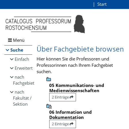
Browsen
Start
Login
direkt zum Inhalt
Menü
Über Fachgebiete browsen
Suche
Hier können Sie die Professoren und
Einfach
Professorinnen nach Ihrem Fachgebiet
Erweitert
suchen.
nach
Fachgebiet
05 Kommunikations- und
Medienwissenschaften
nach
2 Einträge
Fakultät /
Sektion
06 Information und
Dokumentation
2 Einträge