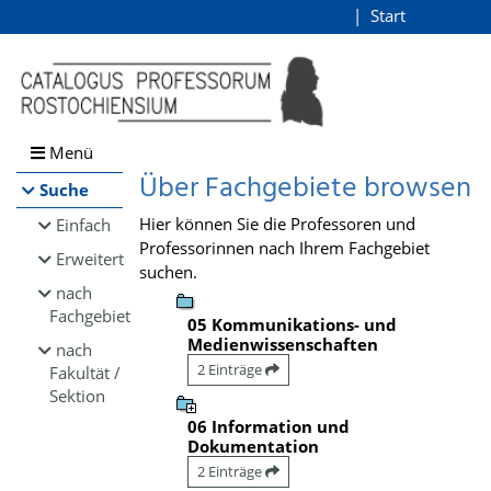
Browsen
Start
Login
direkt zum Inhalt
Menü
Über Fachgebiete browsen
Suche
Hier können Sie die Professoren und
Einfach
Professorinnen nach Ihrem Fachgebiet
Erweitert
suchen.
nach
Fachgebiet
05 Kommunikations- und
Medienwissenschaften
nach
2 Einträge
Fakultät /
Sektion
06 Information und
Dokumentation
2 Einträge