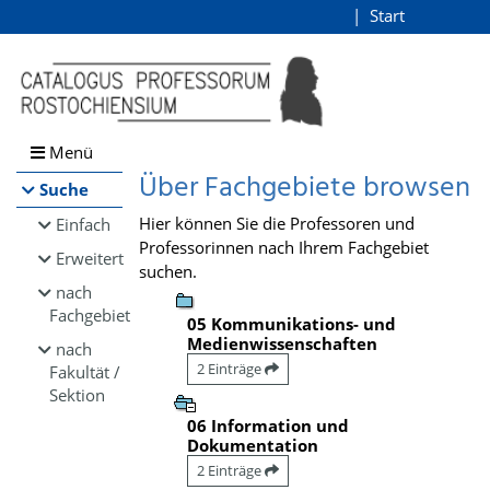
Browsen
Start
Login
direkt zum Inhalt
Menü
Über Fachgebiete browsen
Suche
Hier können Sie die Professoren und
Einfach
Professorinnen nach Ihrem Fachgebiet
Erweitert
suchen.
nach
Fachgebiet
05 Kommunikations- und
Medienwissenschaften
nach
2 Einträge
Fakultät /
Sektion
06 Information und
Dokumentation
2 Einträge