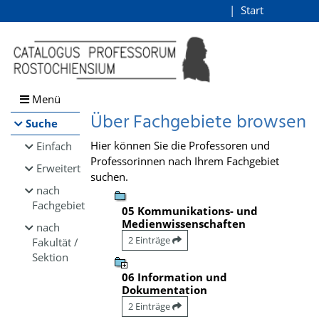
Browsen
Start
Login
direkt zum Inhalt
Menü
Über Fachgebiete browsen
Suche
Hier können Sie die Professoren und
Einfach
Professorinnen nach Ihrem Fachgebiet
Erweitert
suchen.
nach
Fachgebiet
05 Kommunikations- und
Medienwissenschaften
nach
2 Einträge
Fakultät /
Sektion
06 Information und
Dokumentation
2 Einträge