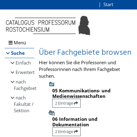
Browsen
Start
Login
direkt zum Inhalt
Menü
Über Fachgebiete browsen
Suche
Hier können Sie die Professoren und
Einfach
Professorinnen nach Ihrem Fachgebiet
Erweitert
suchen.
nach
Fachgebiet
05 Kommunikations- und
Medienwissenschaften
nach
2 Einträge
Fakultät /
Sektion
06 Information und
Dokumentation
2 Einträge