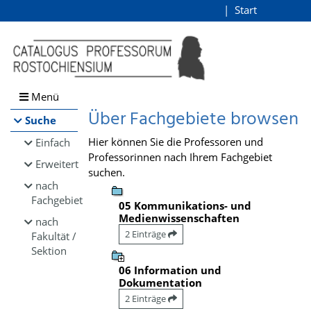
Browsen
Start
Login
direkt zum Inhalt
Menü
Über Fachgebiete browsen
Suche
Hier können Sie die Professoren und
Einfach
Professorinnen nach Ihrem Fachgebiet
Erweitert
suchen.
nach
Fachgebiet
05 Kommunikations- und
Medienwissenschaften
nach
2 Einträge
Fakultät /
Sektion
06 Information und
Dokumentation
2 Einträge