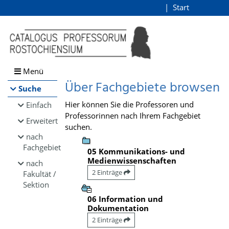
Browsen
Start
Login
direkt zum Inhalt
Menü
Über Fachgebiete browsen
Suche
Hier können Sie die Professoren und
Einfach
Professorinnen nach Ihrem Fachgebiet
Erweitert
suchen.
nach
Fachgebiet
05 Kommunikations- und
Medienwissenschaften
nach
2 Einträge
Fakultät /
Sektion
06 Information und
Dokumentation
2 Einträge