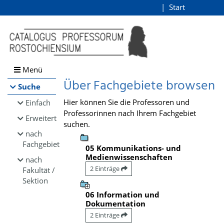
Browsen
Start
Login
direkt zum Inhalt
Menü
Über Fachgebiete browsen
Suche
Hier können Sie die Professoren und
Einfach
Professorinnen nach Ihrem Fachgebiet
Erweitert
suchen.
nach
Fachgebiet
05 Kommunikations- und
Medienwissenschaften
nach
2 Einträge
Fakultät /
Sektion
06 Information und
Dokumentation
2 Einträge