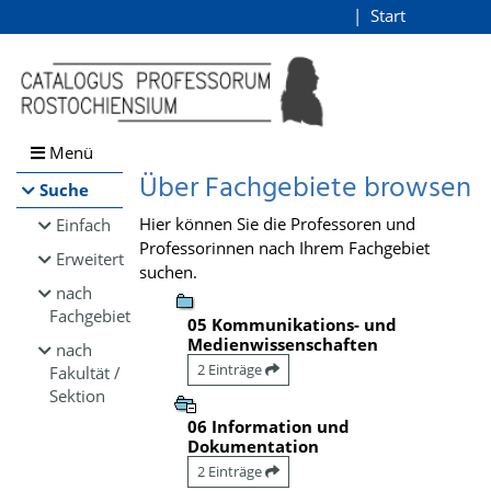
Browsen
Start
Login
direkt zum Inhalt
Menü
Über Fachgebiete browsen
Suche
Hier können Sie die Professoren und
Einfach
Professorinnen nach Ihrem Fachgebiet
Erweitert
suchen.
nach
Fachgebiet
05 Kommunikations- und
Medienwissenschaften
nach
2 Einträge
Fakultät /
Sektion
06 Information und
Dokumentation
2 Einträge