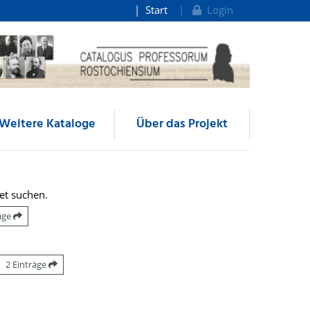
Start
Login
Weitere Kataloge
Über das Projekt
et suchen.
räge
2 Einträge