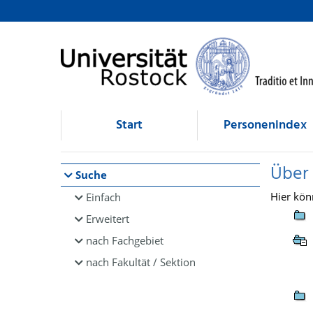
Browsen
direkt zum Inhalt
Start
Personenindex
Über
Suche
Hier kön
Einfach
Erweitert
nach Fachgebiet
nach Fakultät / Sektion