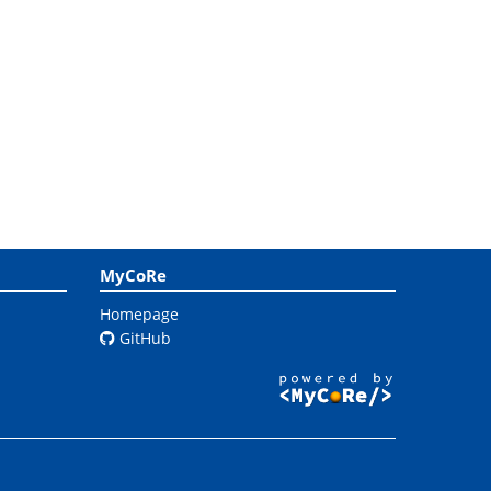
MyCoRe
Homepage
GitHub