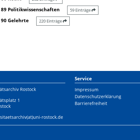
89 Politikwissenschaften
59 Einträge
90 Gelehrte
220 Einträge
Service
ätsarchiv Rostock
Impressum
Datenschutzerklärung
ätsplatz 1
Barrierefreiheit
stock
sitaetsarchiv(at)uni-rostock.de