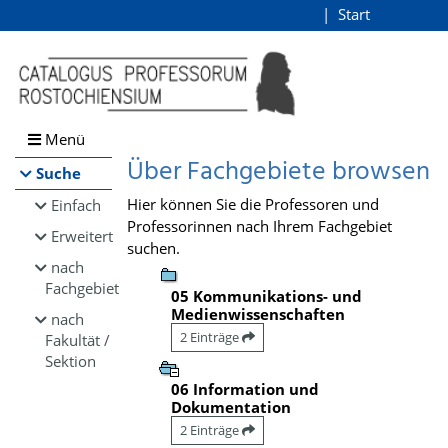
Browsen
Start
Login
direkt zum Inhalt
Menü
Über Fachgebiete browsen
Suche
Hier können Sie die Professoren und
Einfach
Professorinnen nach Ihrem Fachgebiet
Erweitert
suchen.
nach
Fachgebiet
05 Kommunikations- und
Medienwissenschaften
nach
2 Einträge
Fakultät /
Sektion
06 Information und
Dokumentation
2 Einträge