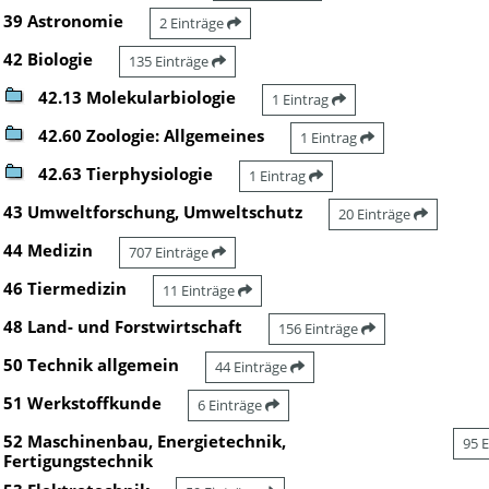
39 Astronomie
2 Einträge
42 Biologie
135 Einträge
42.13 Molekularbiologie
1 Eintrag
42.60 Zoologie: Allgemeines
1 Eintrag
42.63 Tierphysiologie
1 Eintrag
43 Umweltforschung, Umweltschutz
20 Einträge
44 Medizin
707 Einträge
46 Tiermedizin
11 Einträge
48 Land- und Forstwirtschaft
156 Einträge
50 Technik allgemein
44 Einträge
51 Werkstoffkunde
6 Einträge
52 Maschinenbau, Energietechnik,
95 
Fertigungstechnik