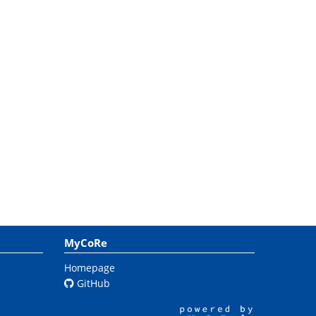
MyCoRe
Homepage
GitHub