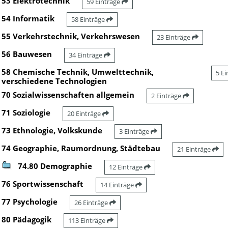
53 Elektrotechnik
59 Einträge
54 Informatik
58 Einträge
55 Verkehrstechnik, Verkehrswesen
23 Einträge
56 Bauwesen
34 Einträge
58 Chemische Technik, Umwelttechnik,
5 E
verschiedene Technologien
70 Sozialwissenschaften allgemein
2 Einträge
71 Soziologie
20 Einträge
73 Ethnologie, Volkskunde
3 Einträge
74 Geographie, Raumordnung, Städtebau
21 Einträge
74.80 Demographie
12 Einträge
76 Sportwissenschaft
14 Einträge
77 Psychologie
26 Einträge
80 Pädagogik
113 Einträge