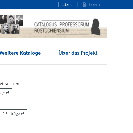
Start
Login
Weitere Kataloge
Über das Projekt
et suchen.
räge
2 Einträge