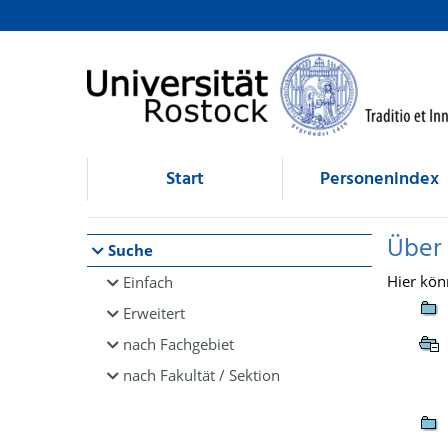
Browsen
direkt zum Inhalt
Start
Personenindex
Über
Suche
Hier kön
Einfach
Erweitert
nach Fachgebiet
nach Fakultät / Sektion