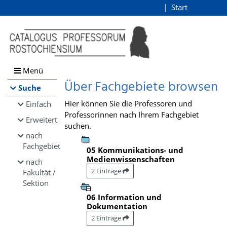
Browsen
Start
Login
direkt zum Inhalt
Menü
Über Fachgebiete browsen
Suche
Hier können Sie die Professoren und
Einfach
Professorinnen nach Ihrem Fachgebiet
Erweitert
suchen.
nach
Fachgebiet
05 Kommunikations- und
Medienwissenschaften
nach
2 Einträge
Fakultät /
Sektion
06 Information und
Dokumentation
2 Einträge