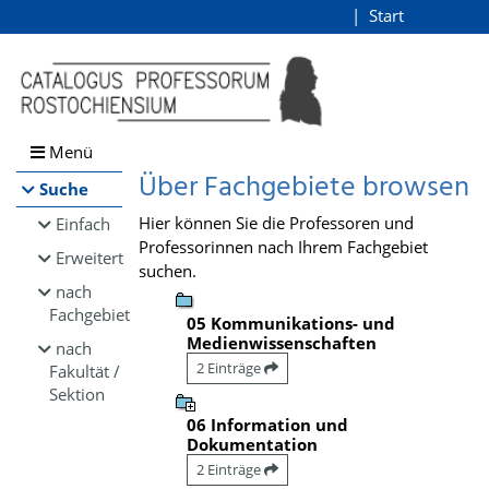
Browsen
Start
Login
direkt zum Inhalt
Menü
Über Fachgebiete browsen
Suche
Hier können Sie die Professoren und
Einfach
Professorinnen nach Ihrem Fachgebiet
Erweitert
suchen.
nach
Fachgebiet
05 Kommunikations- und
Medienwissenschaften
nach
2 Einträge
Fakultät /
Sektion
06 Information und
Dokumentation
2 Einträge