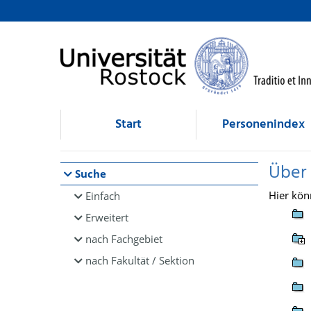
Browsen
direkt zum Inhalt
Start
Personenindex
Über
Suche
Hier kön
Einfach
Erweitert
nach Fachgebiet
nach Fakultät / Sektion