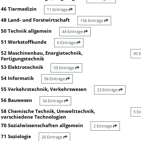
46 Tiermedizin
11 Einträge
48 Land- und Forstwirtschaft
156 Einträge
50 Technik allgemein
44 Einträge
51 Werkstoffkunde
6 Einträge
52 Maschinenbau, Energietechnik,
95 
Fertigungstechnik
53 Elektrotechnik
59 Einträge
54 Informatik
58 Einträge
55 Verkehrstechnik, Verkehrswesen
23 Einträge
56 Bauwesen
34 Einträge
58 Chemische Technik, Umwelttechnik,
5 E
verschiedene Technologien
70 Sozialwissenschaften allgemein
2 Einträge
71 Soziologie
20 Einträge