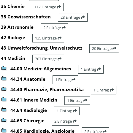
35 Chemie
117 Einträge
38 Geowissenschaften
28 Einträge
39 Astronomie
2 Einträge
42 Biologie
135 Einträge
43 Umweltforschung, Umweltschutz
20 Einträge
44 Medizin
707 Einträge
44.00 Medizin: Allgemeines
1 Eintrag
44.34 Anatomie
1 Eintrag
44.40 Pharmazie, Pharmazeutika
1 Eintrag
44.61 Innere Medizin
1 Eintrag
44.64 Radiologie
1 Eintrag
44.65 Chirurgie
2 Einträge
44.85 Kardiologie, Angiologie
2 Einträge