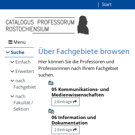
Browsen
Start
Login
direkt zum Inhalt
Menü
Über Fachgebiete browsen
Suche
Hier können Sie die Professoren und
Einfach
Professorinnen nach Ihrem Fachgebiet
Erweitert
suchen.
nach
Fachgebiet
05 Kommunikations- und
Medienwissenschaften
nach
2 Einträge
Fakultät /
Sektion
06 Information und
Dokumentation
2 Einträge