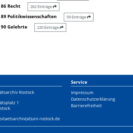
86 Recht
262 Einträge
89 Politikwissenschaften
59 Einträge
90 Gelehrte
220 Einträge
Service
ätsarchiv Rostock
Impressum
Datenschutzerklärung
ätsplatz 1
Barrierefreiheit
stock
sitaetsarchiv(at)uni-rostock.de