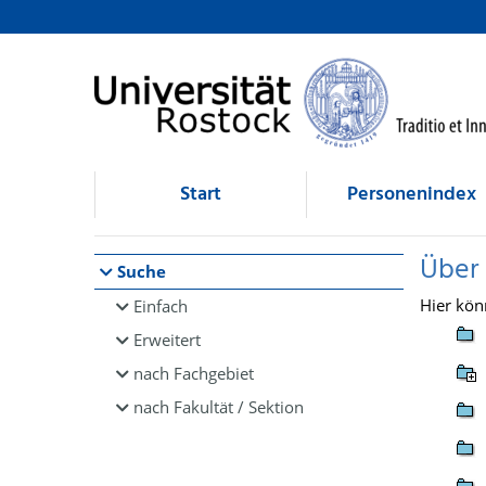
Browsen
direkt zum Inhalt
Start
Personenindex
Über
Suche
Hier kön
Einfach
Erweitert
nach Fachgebiet
nach Fakultät / Sektion