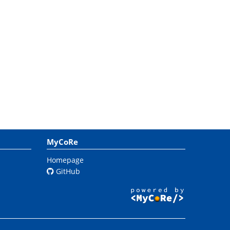
MyCoRe
Homepage
GitHub