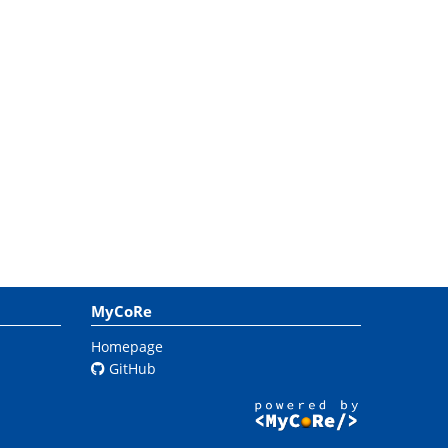
MyCoRe
Homepage
GitHub