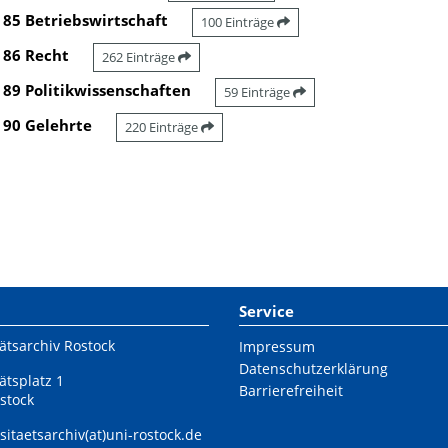
85 Betriebswirtschaft
100 Einträge
86 Recht
262 Einträge
89 Politikwissenschaften
59 Einträge
90 Gelehrte
220 Einträge
Service
ätsarchiv Rostock
Impressum
Datenschutzerklärung
ätsplatz 1
Barrierefreiheit
stock
sitaetsarchiv(at)uni-rostock.de