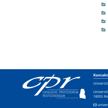
Kontakt
Universit
Universit
18055 Ro
univer