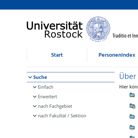
Browsen
direkt zum Inhalt
Start
Personenindex
Über
Suche
Hier kön
Einfach
Erweitert
nach Fachgebiet
nach Fakultät / Sektion