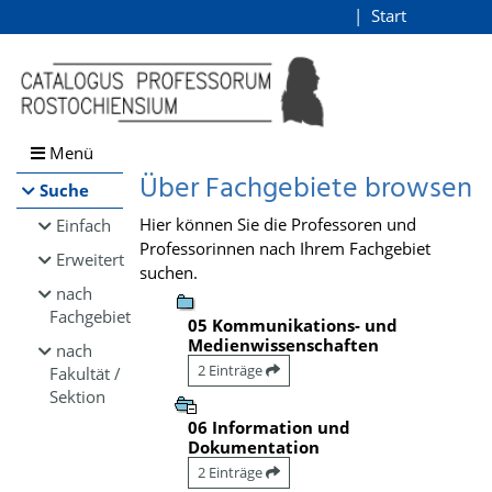
Browsen
Start
Login
direkt zum Inhalt
Menü
Über Fachgebiete browsen
Suche
Hier können Sie die Professoren und
Einfach
Professorinnen nach Ihrem Fachgebiet
Erweitert
suchen.
nach
Fachgebiet
05 Kommunikations- und
Medienwissenschaften
nach
2 Einträge
Fakultät /
Sektion
06 Information und
Dokumentation
2 Einträge