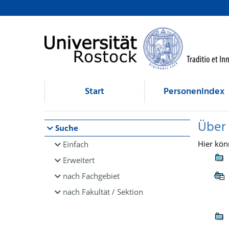
Browsen
direkt zum Inhalt
Start
Personenindex
Über
Suche
Hier kön
Einfach
Erweitert
nach Fachgebiet
nach Fakultät / Sektion