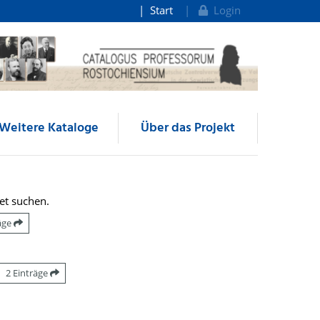
Start
Login
Weitere Kataloge
Über das Projekt
et suchen.
räge
2 Einträge