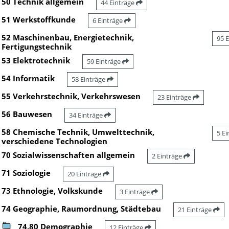
50 Technik allgemein
44 Einträge
51 Werkstoffkunde
6 Einträge
52 Maschinenbau, Energietechnik,
95 
Fertigungstechnik
53 Elektrotechnik
59 Einträge
54 Informatik
58 Einträge
55 Verkehrstechnik, Verkehrswesen
23 Einträge
56 Bauwesen
34 Einträge
58 Chemische Technik, Umwelttechnik,
5 E
verschiedene Technologien
70 Sozialwissenschaften allgemein
2 Einträge
71 Soziologie
20 Einträge
73 Ethnologie, Volkskunde
3 Einträge
74 Geographie, Raumordnung, Städtebau
21 Einträge
74.80 Demographie
12 Einträge