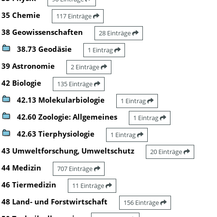
35 Chemie
117 Einträge
38 Geowissenschaften
28 Einträge
38.73 Geodäsie
1 Eintrag
39 Astronomie
2 Einträge
42 Biologie
135 Einträge
42.13 Molekularbiologie
1 Eintrag
42.60 Zoologie: Allgemeines
1 Eintrag
42.63 Tierphysiologie
1 Eintrag
43 Umweltforschung, Umweltschutz
20 Einträge
44 Medizin
707 Einträge
46 Tiermedizin
11 Einträge
48 Land- und Forstwirtschaft
156 Einträge