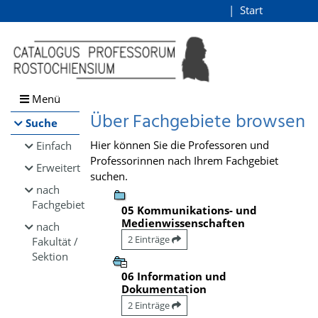
Browsen
Start
Login
direkt zum Inhalt
Menü
Über Fachgebiete browsen
Suche
Hier können Sie die Professoren und
Einfach
Professorinnen nach Ihrem Fachgebiet
Erweitert
suchen.
nach
Fachgebiet
05 Kommunikations- und
Medienwissenschaften
nach
2 Einträge
Fakultät /
Sektion
06 Information und
Dokumentation
2 Einträge