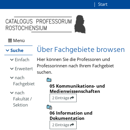
Browsen
Start
Login
direkt zum Inhalt
Menü
Über Fachgebiete browsen
Suche
Hier können Sie die Professoren und
Einfach
Professorinnen nach Ihrem Fachgebiet
Erweitert
suchen.
nach
Fachgebiet
05 Kommunikations- und
Medienwissenschaften
nach
2 Einträge
Fakultät /
Sektion
06 Information und
Dokumentation
2 Einträge