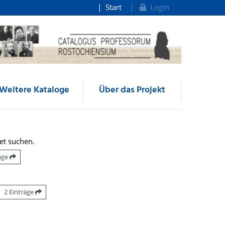
Start
Login
Weitere Kataloge
Über das Projekt
et suchen.
räge
2 Einträge