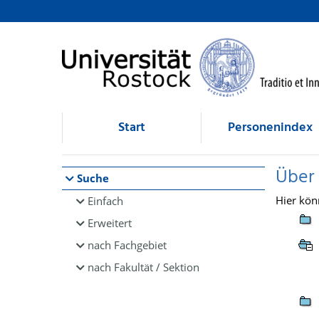
Browsen
direkt zum Inhalt
Start
Personenindex
Über
Suche
Hier kön
Einfach
Erweitert
nach Fachgebiet
nach Fakultät / Sektion