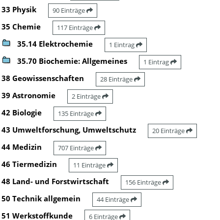
33 Physik
90 Einträge
35 Chemie
117 Einträge
35.14 Elektrochemie
1 Eintrag
35.70 Biochemie: Allgemeines
1 Eintrag
38 Geowissenschaften
28 Einträge
39 Astronomie
2 Einträge
42 Biologie
135 Einträge
43 Umweltforschung, Umweltschutz
20 Einträge
44 Medizin
707 Einträge
46 Tiermedizin
11 Einträge
48 Land- und Forstwirtschaft
156 Einträge
50 Technik allgemein
44 Einträge
51 Werkstoffkunde
6 Einträge