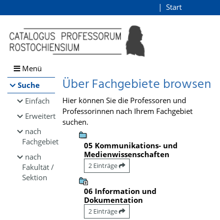
Browsen
Start
Login
direkt zum Inhalt
Menü
Über Fachgebiete browsen
Suche
Hier können Sie die Professoren und
Einfach
Professorinnen nach Ihrem Fachgebiet
Erweitert
suchen.
nach
Fachgebiet
05 Kommunikations- und
Medienwissenschaften
nach
2 Einträge
Fakultät /
Sektion
06 Information und
Dokumentation
2 Einträge