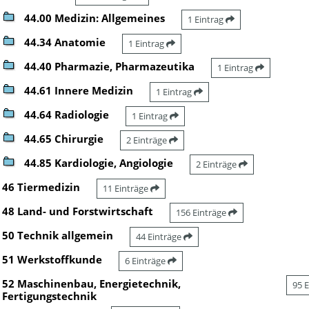
44.00 Medizin: Allgemeines
1 Eintrag
44.34 Anatomie
1 Eintrag
44.40 Pharmazie, Pharmazeutika
1 Eintrag
44.61 Innere Medizin
1 Eintrag
44.64 Radiologie
1 Eintrag
44.65 Chirurgie
2 Einträge
44.85 Kardiologie, Angiologie
2 Einträge
46 Tiermedizin
11 Einträge
48 Land- und Forstwirtschaft
156 Einträge
50 Technik allgemein
44 Einträge
51 Werkstoffkunde
6 Einträge
52 Maschinenbau, Energietechnik,
95 
Fertigungstechnik