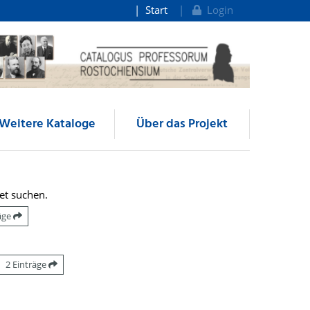
Start
Login
Weitere Kataloge
Über das Projekt
et suchen.
räge
2 Einträge