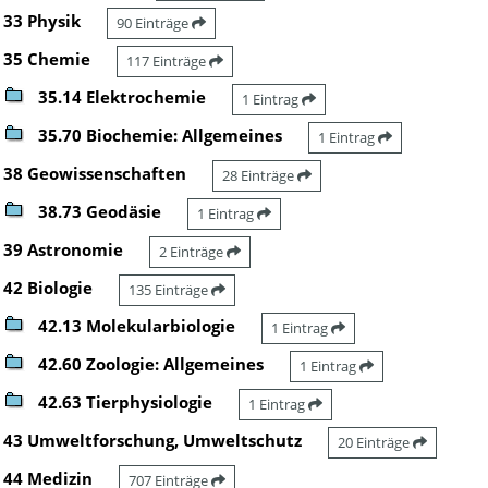
33 Physik
90 Einträge
35 Chemie
117 Einträge
35.14 Elektrochemie
1 Eintrag
35.70 Biochemie: Allgemeines
1 Eintrag
38 Geowissenschaften
28 Einträge
38.73 Geodäsie
1 Eintrag
39 Astronomie
2 Einträge
42 Biologie
135 Einträge
42.13 Molekularbiologie
1 Eintrag
42.60 Zoologie: Allgemeines
1 Eintrag
42.63 Tierphysiologie
1 Eintrag
43 Umweltforschung, Umweltschutz
20 Einträge
44 Medizin
707 Einträge