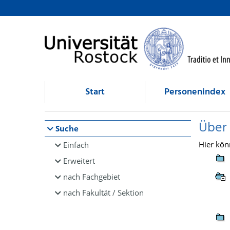
Browsen
direkt zum Inhalt
Start
Personenindex
Über
Suche
Hier kön
Einfach
Erweitert
nach Fachgebiet
nach Fakultät / Sektion