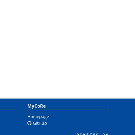
MyCoRe
Homepage
GitHub