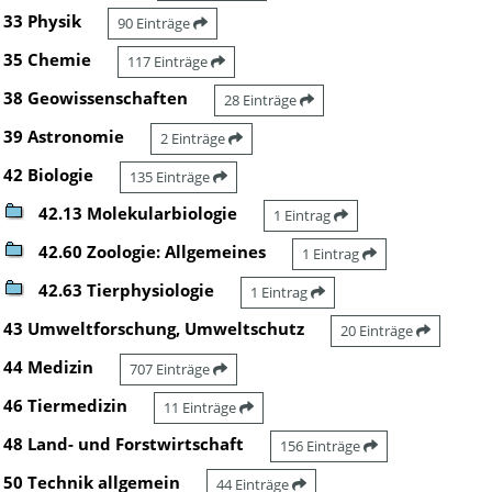
33 Physik
90 Einträge
35 Chemie
117 Einträge
38 Geowissenschaften
28 Einträge
39 Astronomie
2 Einträge
42 Biologie
135 Einträge
42.13 Molekularbiologie
1 Eintrag
42.60 Zoologie: Allgemeines
1 Eintrag
42.63 Tierphysiologie
1 Eintrag
43 Umweltforschung, Umweltschutz
20 Einträge
44 Medizin
707 Einträge
46 Tiermedizin
11 Einträge
48 Land- und Forstwirtschaft
156 Einträge
50 Technik allgemein
44 Einträge