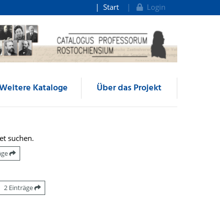
Start
Login
Weitere Kataloge
Über das Projekt
et suchen.
räge
2 Einträge