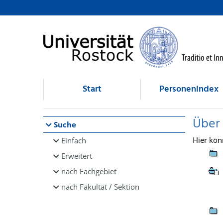
Browsen
direkt zum Inhalt
Start
Personenindex
Über
Suche
Hier kön
Einfach
Erweitert
nach Fachgebiet
nach Fakultät / Sektion