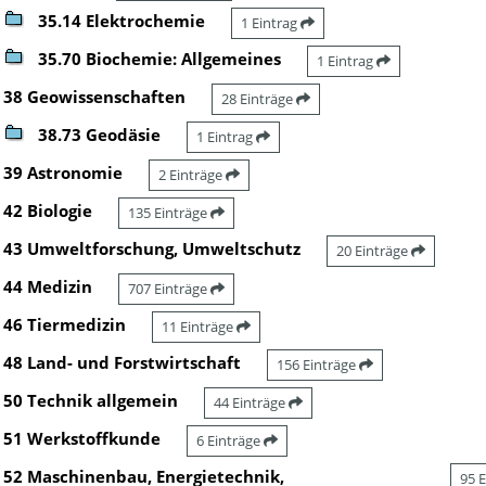
35.14 Elektrochemie
1 Eintrag
35.70 Biochemie: Allgemeines
1 Eintrag
38 Geowissenschaften
28 Einträge
38.73 Geodäsie
1 Eintrag
39 Astronomie
2 Einträge
42 Biologie
135 Einträge
43 Umweltforschung, Umweltschutz
20 Einträge
44 Medizin
707 Einträge
46 Tiermedizin
11 Einträge
48 Land- und Forstwirtschaft
156 Einträge
50 Technik allgemein
44 Einträge
51 Werkstoffkunde
6 Einträge
52 Maschinenbau, Energietechnik,
95 