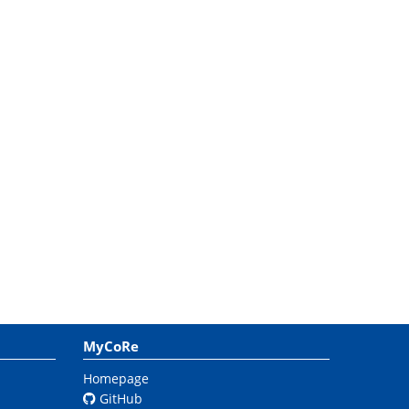
MyCoRe
Homepage
GitHub