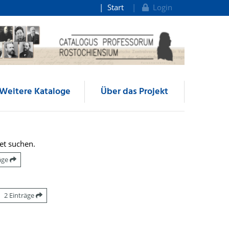
Start
Login
Weitere Kataloge
Über das Projekt
et suchen.
räge
2 Einträge