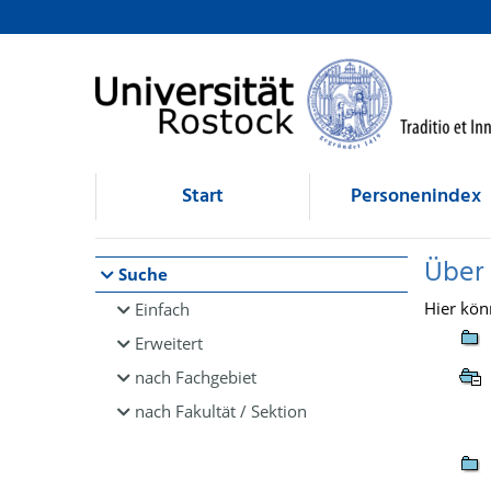
Browsen
direkt zum Inhalt
Start
Personenindex
Über
Suche
Hier kön
Einfach
Erweitert
nach Fachgebiet
nach Fakultät / Sektion