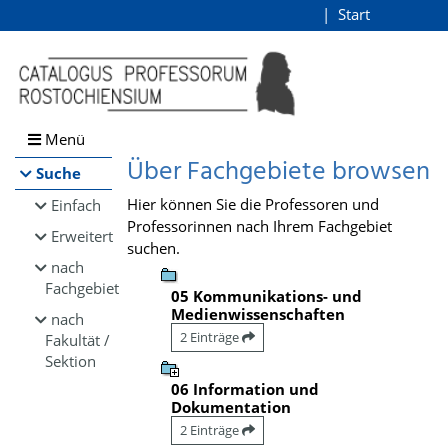
Browsen
Start
Login
direkt zum Inhalt
Menü
Über Fachgebiete browsen
Suche
Hier können Sie die Professoren und
Einfach
Professorinnen nach Ihrem Fachgebiet
Erweitert
suchen.
nach
Fachgebiet
05 Kommunikations- und
Medienwissenschaften
nach
2 Einträge
Fakultät /
Sektion
06 Information und
Dokumentation
2 Einträge