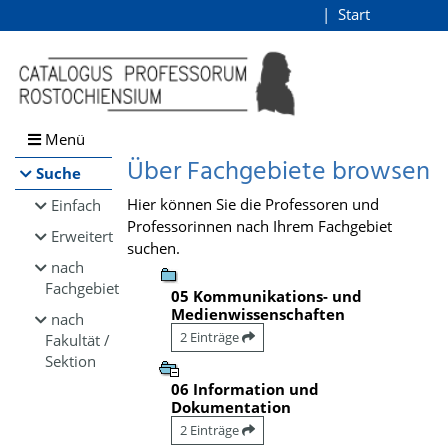
Browsen
Start
Login
direkt zum Inhalt
Menü
Über Fachgebiete browsen
Suche
Hier können Sie die Professoren und
Einfach
Professorinnen nach Ihrem Fachgebiet
Erweitert
suchen.
nach
Fachgebiet
05 Kommunikations- und
Medienwissenschaften
nach
2 Einträge
Fakultät /
Sektion
06 Information und
Dokumentation
2 Einträge