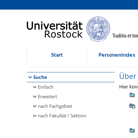
Browsen
direkt zum Inhalt
Start
Personenindex
Über
Suche
Hier kön
Einfach
Erweitert
nach Fachgebiet
nach Fakultät / Sektion