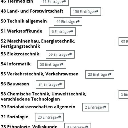
46 Tiermedizin
11 Einträge
48 Land- und Forstwirtschaft
156 Einträge
50 Technik allgemein
44 Einträge
51 Werkstoffkunde
6 Einträge
52 Maschinenbau, Energietechnik,
95 
Fertigungstechnik
53 Elektrotechnik
59 Einträge
54 Informatik
58 Einträge
55 Verkehrstechnik, Verkehrswesen
23 Einträge
56 Bauwesen
34 Einträge
58 Chemische Technik, Umwelttechnik,
5 E
verschiedene Technologien
70 Sozialwissenschaften allgemein
2 Einträge
71 Soziologie
20 Einträge
73 Ethnologie, Volkskunde
3 Einträge