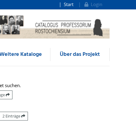
Start
Login
Weitere Kataloge
Über das Projekt
et suchen.
räge
2 Einträge