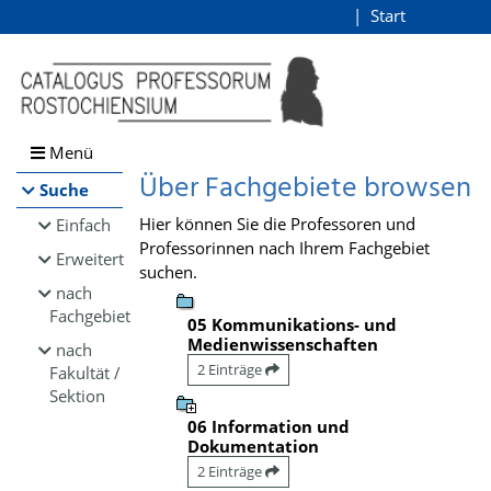
Browsen
Start
Login
direkt zum Inhalt
Menü
Über Fachgebiete browsen
Suche
Hier können Sie die Professoren und
Einfach
Professorinnen nach Ihrem Fachgebiet
Erweitert
suchen.
nach
Fachgebiet
05 Kommunikations- und
Medienwissenschaften
nach
2 Einträge
Fakultät /
Sektion
06 Information und
Dokumentation
2 Einträge