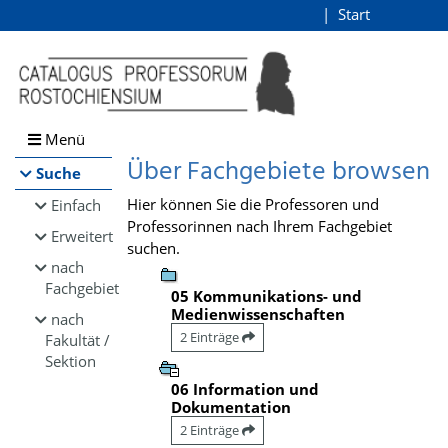
Browsen
Start
Login
direkt zum Inhalt
Menü
Über Fachgebiete browsen
Suche
Hier können Sie die Professoren und
Einfach
Professorinnen nach Ihrem Fachgebiet
Erweitert
suchen.
nach
Fachgebiet
05 Kommunikations- und
Medienwissenschaften
nach
2 Einträge
Fakultät /
Sektion
06 Information und
Dokumentation
2 Einträge