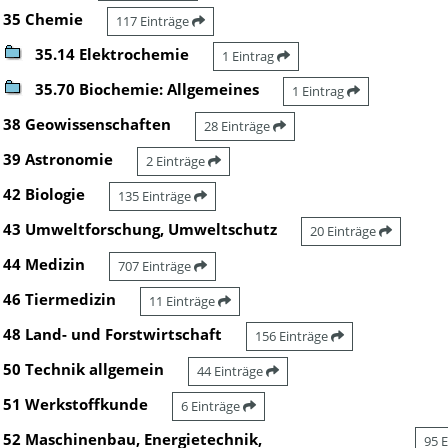
35 Chemie
117 Einträge
35.14 Elektrochemie
1 Eintrag
35.70 Biochemie: Allgemeines
1 Eintrag
38 Geowissenschaften
28 Einträge
39 Astronomie
2 Einträge
42 Biologie
135 Einträge
43 Umweltforschung, Umweltschutz
20 Einträge
44 Medizin
707 Einträge
46 Tiermedizin
11 Einträge
48 Land- und Forstwirtschaft
156 Einträge
50 Technik allgemein
44 Einträge
51 Werkstoffkunde
6 Einträge
52 Maschinenbau, Energietechnik,
95 