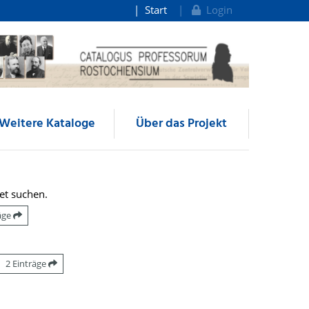
Start
Login
Weitere Kataloge
Über das Projekt
et suchen.
räge
2 Einträge