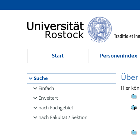
Browsen
direkt zum Inhalt
Start
Personenindex
Über
Suche
Hier kön
Einfach
Erweitert
nach Fachgebiet
nach Fakultät / Sektion