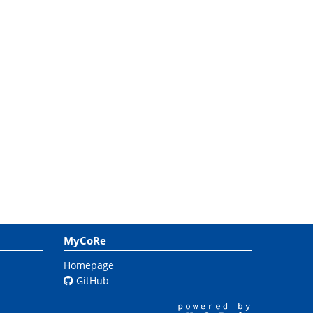
MyCoRe
Homepage
GitHub