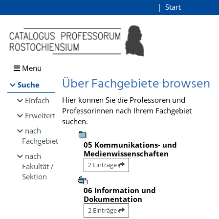
Browsen
Start
Login
direkt zum Inhalt
Menü
Über Fachgebiete browsen
Suche
Hier können Sie die Professoren und
Einfach
Professorinnen nach Ihrem Fachgebiet
Erweitert
suchen.
nach
Fachgebiet
05 Kommunikations- und
Medienwissenschaften
nach
2 Einträge
Fakultät /
Sektion
06 Information und
Dokumentation
2 Einträge