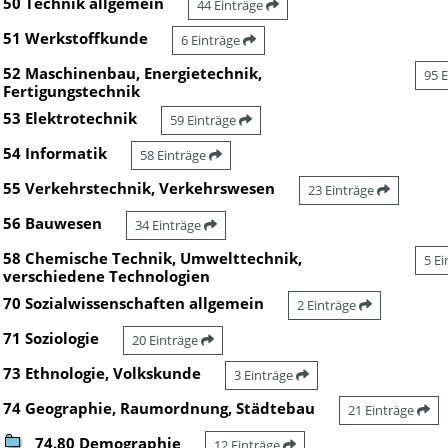
50 Technik allgemein
44 Einträge
51 Werkstoffkunde
6 Einträge
52 Maschinenbau, Energietechnik,
95 
Fertigungstechnik
53 Elektrotechnik
59 Einträge
54 Informatik
58 Einträge
55 Verkehrstechnik, Verkehrswesen
23 Einträge
56 Bauwesen
34 Einträge
58 Chemische Technik, Umwelttechnik,
5 E
verschiedene Technologien
70 Sozialwissenschaften allgemein
2 Einträge
71 Soziologie
20 Einträge
73 Ethnologie, Volkskunde
3 Einträge
74 Geographie, Raumordnung, Städtebau
21 Einträge
74.80 Demographie
12 Einträge