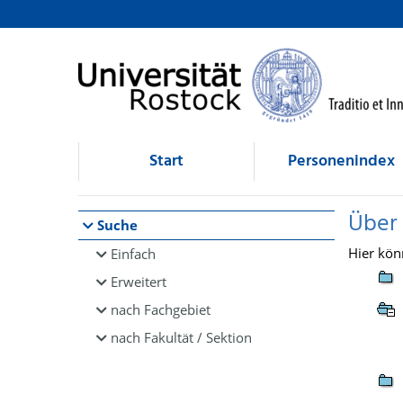
Browsen
direkt zum Inhalt
Start
Personenindex
Über
Suche
Hier kön
Einfach
Erweitert
nach Fachgebiet
nach Fakultät / Sektion