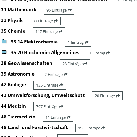
31 Mathematik
96 Einträge
33 Physik
90 Einträge
35 Chemie
117 Einträge
35.14 Elektrochemie
1 Eintrag
35.70 Biochemie: Allgemeines
1 Eintrag
38 Geowissenschaften
28 Einträge
39 Astronomie
2 Einträge
42 Biologie
135 Einträge
43 Umweltforschung, Umweltschutz
20 Einträge
44 Medizin
707 Einträge
46 Tiermedizin
11 Einträge
48 Land- und Forstwirtschaft
156 Einträge