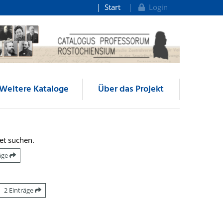
Start
Login
Weitere Kataloge
Über das Projekt
et suchen.
räge
2 Einträge