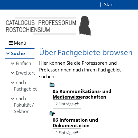
Browsen
Start
Login
direkt zum Inhalt
Menü
Über Fachgebiete browsen
Suche
Hier können Sie die Professoren und
Einfach
Professorinnen nach Ihrem Fachgebiet
Erweitert
suchen.
nach
Fachgebiet
05 Kommunikations- und
Medienwissenschaften
nach
2 Einträge
Fakultät /
Sektion
06 Information und
Dokumentation
2 Einträge