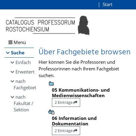
Browsen
Start
Login
direkt zum Inhalt
Menü
Über Fachgebiete browsen
Suche
Hier können Sie die Professoren und
Einfach
Professorinnen nach Ihrem Fachgebiet
Erweitert
suchen.
nach
Fachgebiet
05 Kommunikations- und
Medienwissenschaften
nach
2 Einträge
Fakultät /
Sektion
06 Information und
Dokumentation
2 Einträge