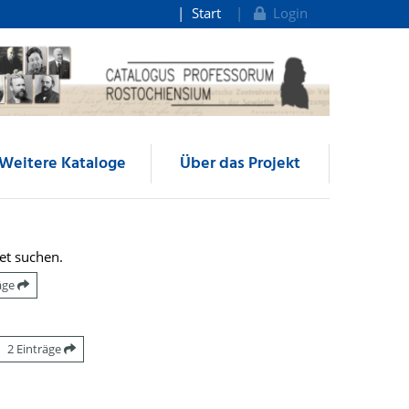
Start
Login
Weitere Kataloge
Über das Projekt
et suchen.
räge
2 Einträge