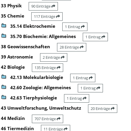
33 Physik
90 Einträge
35 Chemie
117 Einträge
35.14 Elektrochemie
1 Eintrag
35.70 Biochemie: Allgemeines
1 Eintrag
38 Geowissenschaften
28 Einträge
39 Astronomie
2 Einträge
42 Biologie
135 Einträge
42.13 Molekularbiologie
1 Eintrag
42.60 Zoologie: Allgemeines
1 Eintrag
42.63 Tierphysiologie
1 Eintrag
43 Umweltforschung, Umweltschutz
20 Einträge
44 Medizin
707 Einträge
46 Tiermedizin
11 Einträge