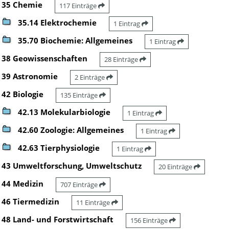
35 Chemie
117 Einträge
35.14 Elektrochemie
1 Eintrag
35.70 Biochemie: Allgemeines
1 Eintrag
38 Geowissenschaften
28 Einträge
39 Astronomie
2 Einträge
42 Biologie
135 Einträge
42.13 Molekularbiologie
1 Eintrag
42.60 Zoologie: Allgemeines
1 Eintrag
42.63 Tierphysiologie
1 Eintrag
43 Umweltforschung, Umweltschutz
20 Einträge
44 Medizin
707 Einträge
46 Tiermedizin
11 Einträge
48 Land- und Forstwirtschaft
156 Einträge