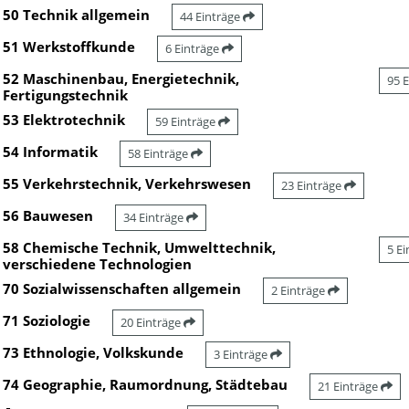
50 Technik allgemein
44 Einträge
51 Werkstoffkunde
6 Einträge
52 Maschinenbau, Energietechnik,
95 
Fertigungstechnik
53 Elektrotechnik
59 Einträge
54 Informatik
58 Einträge
55 Verkehrstechnik, Verkehrswesen
23 Einträge
56 Bauwesen
34 Einträge
58 Chemische Technik, Umwelttechnik,
5 E
verschiedene Technologien
70 Sozialwissenschaften allgemein
2 Einträge
71 Soziologie
20 Einträge
73 Ethnologie, Volkskunde
3 Einträge
74 Geographie, Raumordnung, Städtebau
21 Einträge