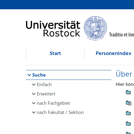
Browsen
direkt zum Inhalt
Start
Personenindex
Über
Suche
Hier kön
Einfach
Erweitert
nach Fachgebiet
nach Fakultät / Sektion