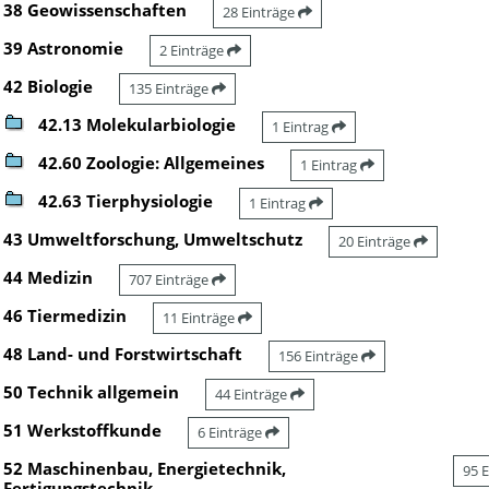
38 Geowissenschaften
28 Einträge
39 Astronomie
2 Einträge
42 Biologie
135 Einträge
42.13 Molekularbiologie
1 Eintrag
42.60 Zoologie: Allgemeines
1 Eintrag
42.63 Tierphysiologie
1 Eintrag
43 Umweltforschung, Umweltschutz
20 Einträge
44 Medizin
707 Einträge
46 Tiermedizin
11 Einträge
48 Land- und Forstwirtschaft
156 Einträge
50 Technik allgemein
44 Einträge
51 Werkstoffkunde
6 Einträge
52 Maschinenbau, Energietechnik,
95 
Fertigungstechnik