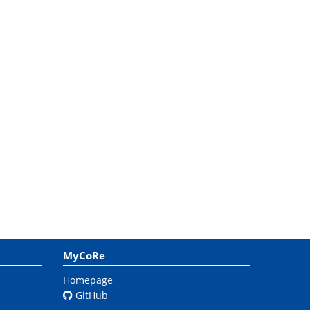
MyCoRe
Homepage
GitHub