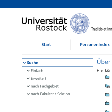
Browsen
direkt zum Inhalt
Start
Personenindex
Über
Suche
Hier kön
Einfach
Erweitert
nach Fachgebiet
nach Fakultät / Sektion