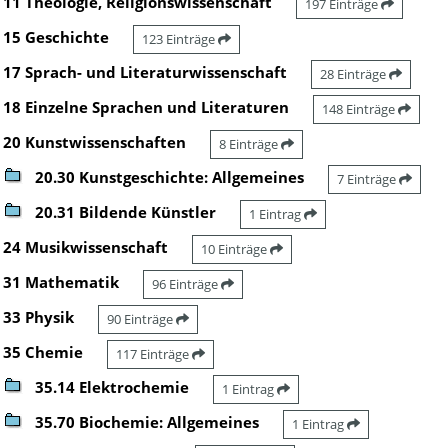
11 Theologie, Religionswissenschaft
197 Einträge
15 Geschichte
123 Einträge
17 Sprach- und Literaturwissenschaft
28 Einträge
18 Einzelne Sprachen und Literaturen
148 Einträge
20 Kunstwissenschaften
8 Einträge
20.30 Kunstgeschichte: Allgemeines
7 Einträge
20.31 Bildende Künstler
1 Eintrag
24 Musikwissenschaft
10 Einträge
31 Mathematik
96 Einträge
33 Physik
90 Einträge
35 Chemie
117 Einträge
35.14 Elektrochemie
1 Eintrag
35.70 Biochemie: Allgemeines
1 Eintrag