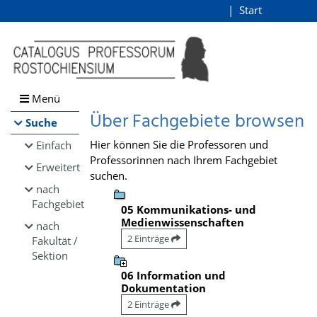
Browsen
Start
Login
direkt zum Inhalt
Menü
Über Fachgebiete browsen
Suche
Hier können Sie die Professoren und
Einfach
Professorinnen nach Ihrem Fachgebiet
Erweitert
suchen.
nach
Fachgebiet
05 Kommunikations- und
Medienwissenschaften
nach
2 Einträge
Fakultät /
Sektion
06 Information und
Dokumentation
2 Einträge