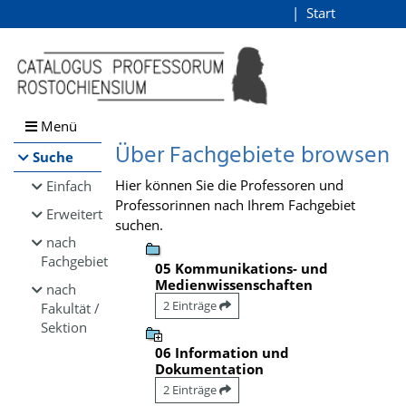
Browsen
Start
Login
direkt zum Inhalt
Menü
Über Fachgebiete browsen
Suche
Hier können Sie die Professoren und
Einfach
Professorinnen nach Ihrem Fachgebiet
Erweitert
suchen.
nach
Fachgebiet
05 Kommunikations- und
Medienwissenschaften
nach
2 Einträge
Fakultät /
Sektion
06 Information und
Dokumentation
2 Einträge