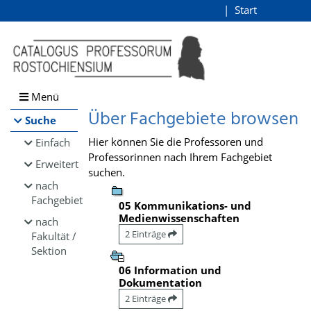
Browsen
Start
Login
direkt zum Inhalt
Menü
Über Fachgebiete browsen
Suche
Hier können Sie die Professoren und
Einfach
Professorinnen nach Ihrem Fachgebiet
Erweitert
suchen.
nach
Fachgebiet
05 Kommunikations- und
Medienwissenschaften
nach
2 Einträge
Fakultät /
Sektion
06 Information und
Dokumentation
2 Einträge