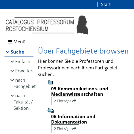
Browsen
Start
Login
direkt zum Inhalt
Menü
Über Fachgebiete browsen
Suche
Hier können Sie die Professoren und
Einfach
Professorinnen nach Ihrem Fachgebiet
Erweitert
suchen.
nach
Fachgebiet
05 Kommunikations- und
Medienwissenschaften
nach
2 Einträge
Fakultät /
Sektion
06 Information und
Dokumentation
2 Einträge