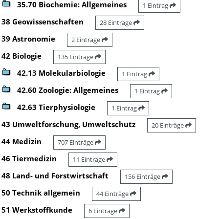
35.70 Biochemie: Allgemeines
1 Eintrag
38 Geowissenschaften
28 Einträge
39 Astronomie
2 Einträge
42 Biologie
135 Einträge
42.13 Molekularbiologie
1 Eintrag
42.60 Zoologie: Allgemeines
1 Eintrag
42.63 Tierphysiologie
1 Eintrag
43 Umweltforschung, Umweltschutz
20 Einträge
44 Medizin
707 Einträge
46 Tiermedizin
11 Einträge
48 Land- und Forstwirtschaft
156 Einträge
50 Technik allgemein
44 Einträge
51 Werkstoffkunde
6 Einträge