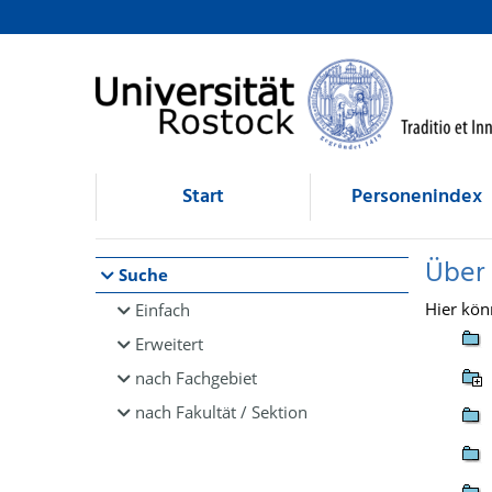
Browsen
direkt zum Inhalt
Start
Personenindex
Über
Suche
Hier kön
Einfach
Erweitert
nach Fachgebiet
nach Fakultät / Sektion