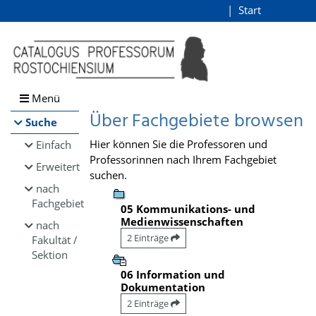
Browsen
Start
Login
direkt zum Inhalt
Menü
Über Fachgebiete browsen
Suche
Hier können Sie die Professoren und
Einfach
Professorinnen nach Ihrem Fachgebiet
Erweitert
suchen.
nach
Fachgebiet
05 Kommunikations- und
Medienwissenschaften
nach
2 Einträge
Fakultät /
Sektion
06 Information und
Dokumentation
2 Einträge